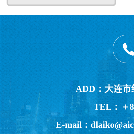
ADD：大连市经
TEL：＋86-
E-mail：dlaiko@aic