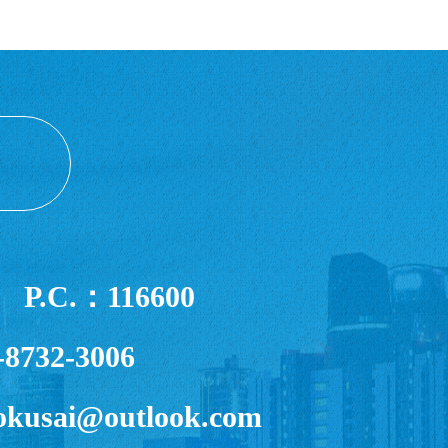
C.：116600
8732-3006
okusai@outlook.com